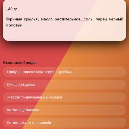
140 гр.
Куриные крылья, масло растительное, соль, перец чёрный
молотый
Панель управления
Основные блюда:
Горбуша, запеченная в соусе с грибами
Гуляш из курицы
Жаркое по-домашнему c курицей
Котлета домашняя
Котлеты из печени свиной