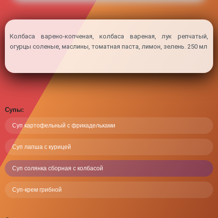
Панель управления
Колбаса варено-копченая, колбаса вареная, лук репчатый,
огурцы соленые, маслины, томатная паста, лимон, зелень. 250 мл
Супы:
Суп картофельный с фрикадельками
Суп лапша с курицей
Суп солянка сборная с колбасой
Суп-крем грибной